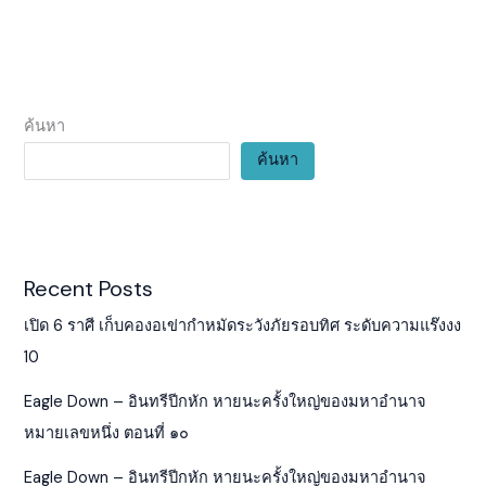
ค้นหา
ค้นหา
Recent Posts
เปิด 6 ราศี เก็บคองอเข่ากำหมัดระวังภัยรอบทิศ ระดับความแร๊งงง
10
Eagle Down – อินทรีปีกหัก หายนะครั้งใหญ่ของมหาอำนาจ
หมายเลขหนึ่ง ตอนที่ ๑๐
Eagle Down – อินทรีปีกหัก หายนะครั้งใหญ่ของมหาอำนาจ