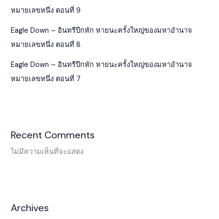
หมายเลขหนึ่ง ตอนที่ 9
Eagle Down – อินทรีปีกหัก หายนะครั้งใหญ่ของมหาอำนาจ
หมายเลขหนึ่ง ตอนที่ 8
Eagle Down – อินทรีปีกหัก หายนะครั้งใหญ่ของมหาอำนาจ
หมายเลขหนึ่ง ตอนที่ 7
Recent Comments
ไม่มีความเห็นที่จะแสดง
Archives