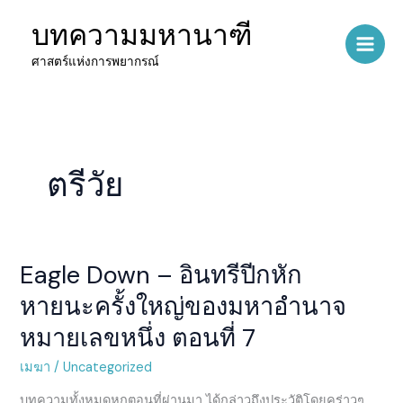
Skip
บทความมหานาฑี
to
content
ศาสตร์แห่งการพยากรณ์
ตรีวัย
Eagle Down – อินทรีปีกหัก
Eagle
Down
หายนะครั้งใหญ่ของมหาอำนาจ
–
หมายเลขหนึ่ง ตอนที่ 7
อินทรี
ปีกหัก
เมฆา
/
Uncategorized
หายนะ
ครั้ง
บทความทั้งหมดหกตอนที่ผ่านมา ได้กล่าวถึงประวัติโดยคร่าวๆ