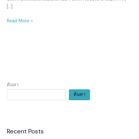
ใหญ่
[…]
ของ
มหาอำนาจ
Read More »
หมายเลข
หนึ่ง
ตอน
ที่
7
ค้นหา
ค้นหา
Recent Posts