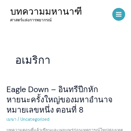
Skip
บทความมหานาฑี
to
content
ศาสตร์แห่งการพยากรณ์
อเมริกา
Eagle Down – อินทรีปีกหัก
Eagle
Down
หายนะครั้งใหญ่ของมหาอำนาจ
–
หมายเลขหนึ่ง ตอนที่ 8
อินทรี
ปีกหัก
เมฆา
/
Uncategorized
หายนะ
ครั้ง
บทความตอนที่แล้วเขียนและเผยแพร่ก่อนเหตุการณ์ใหญ่สองเหตุ