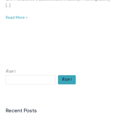
ใหญ่
[…]
ของ
มหาอำนาจ
Read More »
หมายเลข
หนึ่ง
ตอน
ที่
8
ค้นหา
ค้นหา
Recent Posts