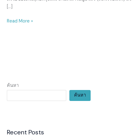
ใหญ่
[…]
ของ
มหาอำนาจ
Read More »
หมายเลข
หนึ่ง
ตอน
ที่
6
ค้นหา
ค้นหา
Recent Posts