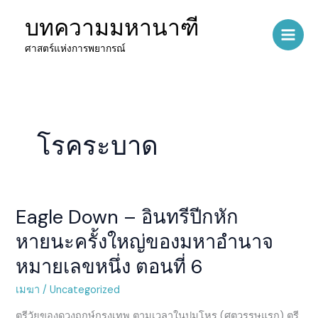
Skip
บทความมหานาฑี
to
content
ศาสตร์แห่งการพยากรณ์
โรคระบาด
Eagle Down – อินทรีปีกหัก
Eagle
Down
หายนะครั้งใหญ่ของมหาอำนาจ
–
หมายเลขหนึ่ง ตอนที่ 6
อินทรี
ปีกหัก
เมฆา
/
Uncategorized
หายนะ
ครั้ง
ตรีวัยของดวงฤกษ์กรุงเทพ ตามเวลาในปูมโหร (ศตวรรษแรก) ตรี